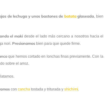
hojas de lechuga y unos bastones de
batata
glaseada
, bien
ando el maki
desde el lado más cercano a nosotros hacia el
Presionamos
ga nori.
bien para que quede firme.
lanco
que hemos cortado en lonchas finas previamente. Con la
do sobre el arroz.
platamos.
oramos
con
cancha
tostada y triturada y
shichimi
.