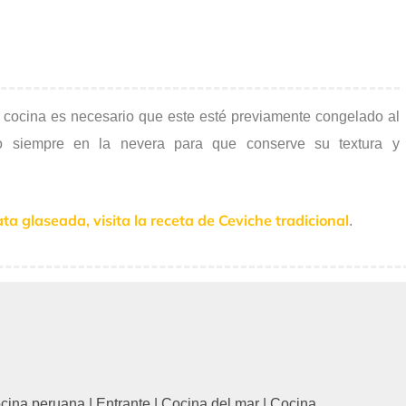
 cocina es necesario que este esté previamente congelado al
o siempre en la nevera para que conserve su textura y
ta glaseada, visita la receta de Ceviche tradicional
.
cina peruana
|
Entrante
|
Cocina del mar
|
Cocina