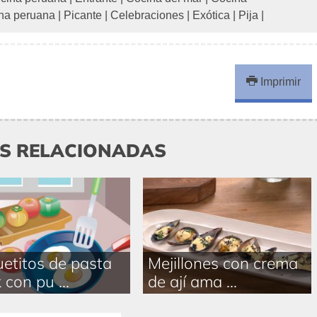
na peruana
|
Picante
|
Celebraciones
|
Exótica
|
Pija
|
Imprimir
AS RELACIONADAS
etitos de pasta
Mejillones con crema
 con pu ...
de ají ama ...