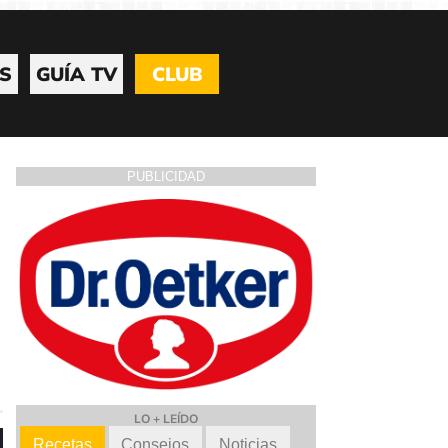
S
GUÍA TV
CLUB
PUBLICIDAD
LO + LEÍDO
Recetas
Consejos
Noticias