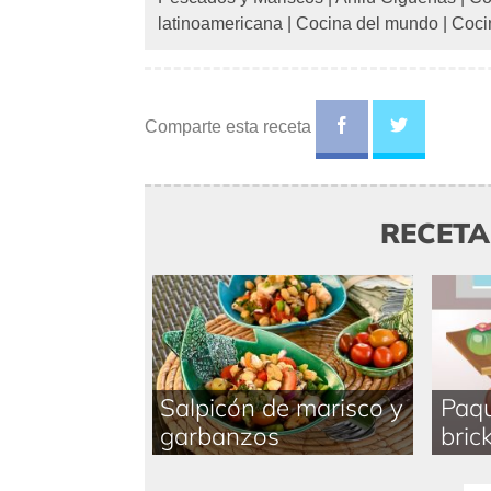
latinoamericana
|
Cocina del mundo
|
Coci
Comparte esta receta
RECET
Salpicón de marisco y
Paqu
garbanzos
brick