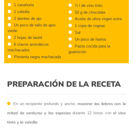
1 zanahoria
½ l de vino tinto
1 cebolla
50 g de chocolate
2 dientes de ajo
Aceite de oliva virgen extra
Un poco de tallo de apio
1 copa de cognac
verde
Sal
2 hojas de laurel
Un poco de harina
6 clavos aromáticos
Pasta cocida para la
machacados
guarnición
Pimienta negra machacada
PREPARACIÓN DE LA RECETA
macerar las liebres con la
En un recipiente profundo y ancho,
mitad de verduras y las especias
el vino
durante 12 horas con
tinto y la vainilla
.