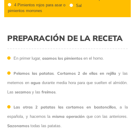
4 Pimientos rojos para asar o
Sal
pimientos morrones
PREPARACIÓN DE LA RECETA
asamos los pimientos
En primer lugar,
en el horno.
Pelamos las patatas
Cortamos 2 de ellas en rejilla
.
y las
agua
metemos en
durante media hora para que suelten el almidón.
secamos
freímos
Las
y las
.
Las otras 2 patatas las cortamos en bastoncillos
, a la
misma operación
española, y hacemos la
que con las anteriores.
Sazonamos
todas las patatas.