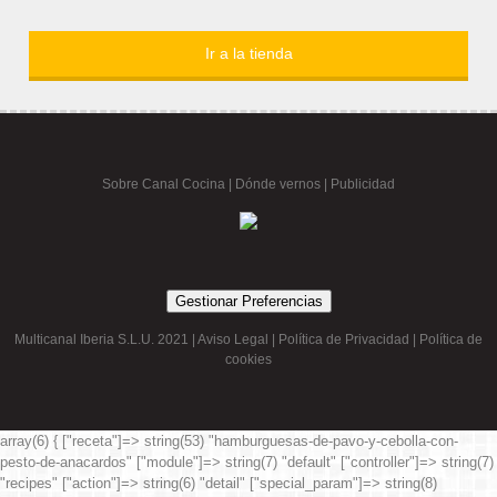
Ir a la tienda
Sobre Canal Cocina
|
Dónde vernos |
Publicidad
Gestionar Preferencias
Multicanal Iberia S.L.U. 2021 |
Aviso Legal
|
Política de Privacidad
|
Política de
cookies
array(6) { ["receta"]=> string(53) "hamburguesas-de-pavo-y-cebolla-con-
pesto-de-anacardos" ["module"]=> string(7) "default" ["controller"]=> string(7)
"recipes" ["action"]=> string(6) "detail" ["special_param"]=> string(8)