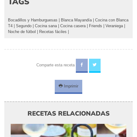
TAGS
Bocadillos y Hamburguesas
|
Blanca Mayandía
|
Cocina con Blanca
T4
|
Segundo
|
Cocina sana
|
Cocina casera
|
Friends
|
Veraniega
|
Noche de fútbol
|
Recetas fáciles
|
Comparte esta receta
Imprimir
RECETAS RELACIONADAS