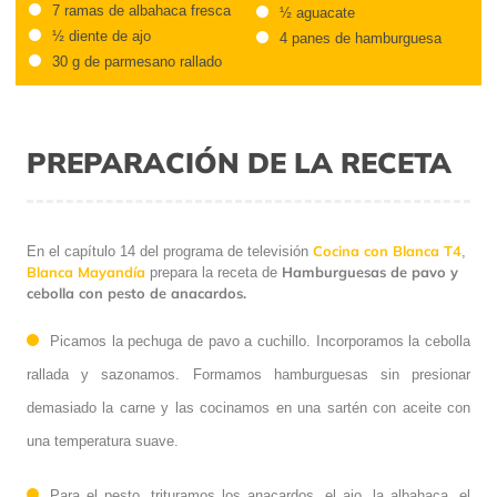
7 ramas de albahaca fresca
½ aguacate
½ diente de ajo
4 panes de hamburguesa
30 g de parmesano rallado
PREPARACIÓN DE LA RECETA
Cocina con Blanca T4
En el capítulo 14 del programa de televisión
,
Blanca Mayandía
Hamburguesas de pavo y
prepara la receta de
cebolla con pesto de anacardos.
Picamos la pechuga de pavo a cuchillo. Incorporamos la cebolla
rallada y sazonamos. Formamos hamburguesas sin presionar
demasiado la carne y las cocinamos en una sartén con aceite con
una temperatura suave.
Para el pesto, trituramos los anacardos, el ajo, la albahaca, el