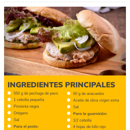
INGREDIENTES PRINCIPALES
550 g de pechuga de pavo
50 g de anacardos
1 cebolla pequeña
Aceite de oliva virgen extra
Pimienta negra
Sal
Orégano
Para la guarnición:
Sal
1/2 cebolla
Para el pesto:
4 hojas de lollo rojo