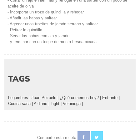
- Cortar un ajo en láminas y rehogar en una sartén con un poco de
aceite de oliva
- Incorporar un trozo de guindilla y rehogar
- Añadir las habas y saltear
- Agregar unos trocitos de jamón serrano y saltear
- Retirar la guindilla
- Servir las habas con ajo y jamón
- y terminar con un toque de menta fresca picada
TAGS
Legumbres
|
Juan Pozuelo
|
¿Qué comemos hoy?
|
Entrante
|
Cocina sana
|
A diario
|
Light
|
Veraniega
|
Comparte esta receta