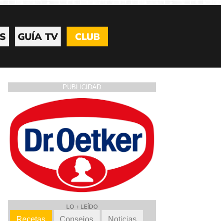
S
GUÍA TV
CLUB
PUBLICIDAD
LO + LEÍDO
Recetas
Consejos
Noticias