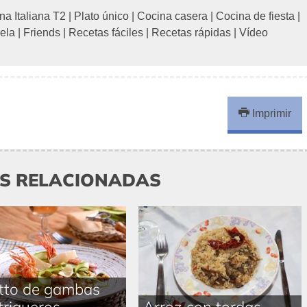
na Italiana T2
|
Plato único
|
Cocina casera
|
Cocina de fiesta
|
ela
|
Friends
|
Recetas fáciles
|
Recetas rápidas
|
Vídeo
Imprimir
AS RELACIONADAS
tto de gambas
trigueros
Arroz con tordas