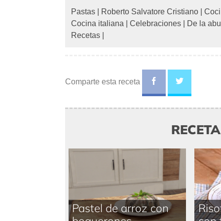
Pastas
|
Roberto Salvatore Cristiano
|
Coci
Cocina italiana
|
Celebraciones
|
De la abu
Recetas
|
Comparte esta receta
RECET
Pastel de arroz con
Riso
boquerones
con 