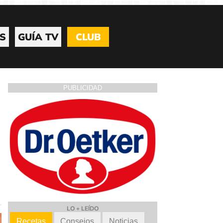
S
GUÍA TV
CLUB
PUBLICIDAD
LO + LEÍDO
Recetas
Consejos
Noticias