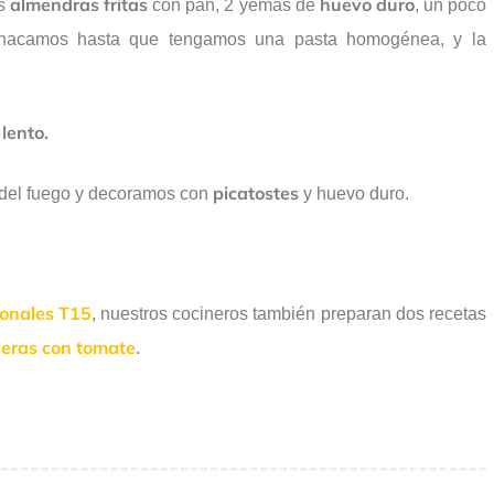
almendras fritas
huevo duro
s
con pan, 2 yemas de
, un poco
hacamos hasta que tengamos una pasta homogénea, y la
lento.
picatostes
 del fuego y decoramos con
y huevo duro.
ionales T15
, nuestros cocineros también preparan dos recetas
eras con tomate
.