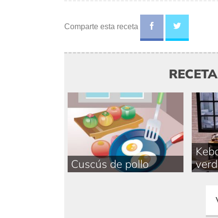
Comparte esta receta
RECET
Keba
Cuscús de pollo
verd