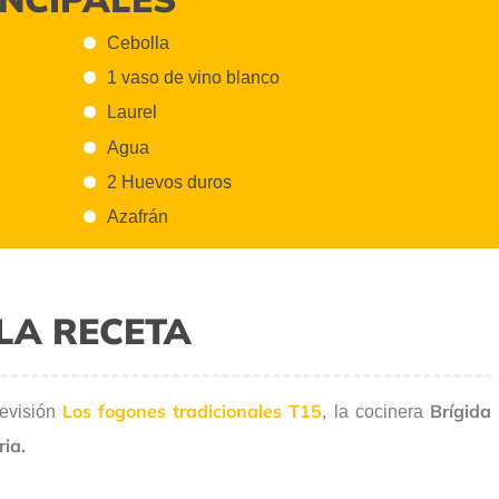
Cebolla
1 vaso de vino blanco
Laurel
Agua
2 Huevos duros
Azafrán
LA RECETA
Los fogones tradicionales T15
Brígida
levisión
, la cocinera
ria.