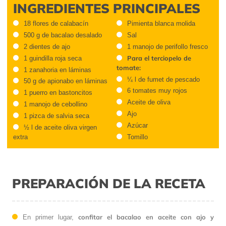
INGREDIENTES PRINCIPALES
18 flores de calabacín
Pimienta blanca molida
500 g de bacalao desalado
Sal
2 dientes de ajo
1 manojo de perifollo fresco
Para el terciopelo de
1 guindilla roja seca
tomate:
1 zanahoria en láminas
¼ l de fumet de pescado
50 g de apionabo en láminas
6 tomates muy rojos
1 puerro en bastoncitos
Aceite de oliva
1 manojo de cebollino
Ajo
1 pizca de salvia seca
Azúcar
½ l de aceite oliva virgen
extra
Tomillo
PREPARACIÓN DE LA RECETA
confitar el bacalao en aceite con ajo y
En primer lugar,