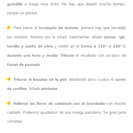
guindilla
a fuego muy lento. No hay que dejarlo mucho tiempo,
porque se pasará.
terciopelo de tomate
Para hacer el
, primero hay que escaldar
azúcar
ajo
los tomates. Abrirlos por la mitad, salpimentar, añadir
,
,
tomillo y aceite de oliva
horno a 120º ó 140º C
y meter en el
durante una hora y media
Triturar
.
el resultado con un poco de
fumet de pescado
.
Triturar el bacalao sin la piel
aceite
, añadiendo poco a poco el
de confitar
pimienta
. Añadir
.
Rellenar las flores de calabacín con la brandada
con mucho
cuidado. Podemos ayudarnos de una manga pastelera. Se giran para
cerrarlas.