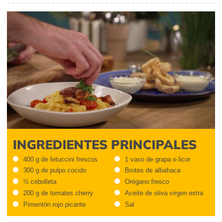
INGREDIENTES PRINCIPALES
400 g de fetuccini frescos
1 vaso de grapa o licor
300 g de pulpo cocido
Brotes de albahaca
½ cebolleta
Orégano fresco
200 g de tomates cherry
Aceite de oliva virgen extra
Pimentón rojo picante
Sal