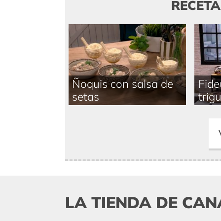
RECET
Ñoquis con salsa de
Fide
setas
trigu
LA TIENDA DE CAN