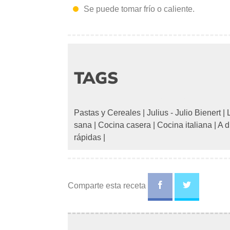
Se puede tomar frío o caliente.
TAGS
Pastas y Cereales
|
Julius - Julio Bienert
|
sana
|
Cocina casera
|
Cocina italiana
|
A d
rápidas
|
Comparte esta receta