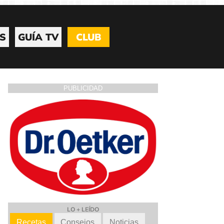
S
GUÍA TV
CLUB
PUBLICIDAD
LO + LEÍDO
Recetas
Consejos
Noticias