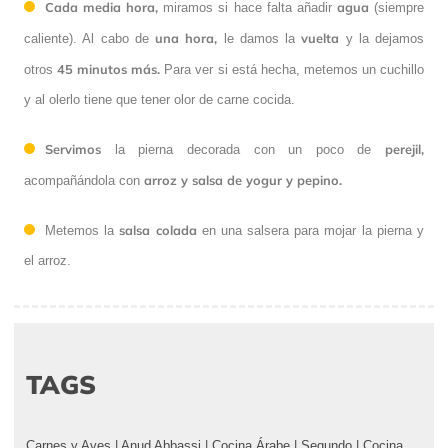
Cada media hora,
agua
miramos si hace falta añadir
(siempre
una hora,
vuelta
caliente). Al cabo de
le damos la
y la dejamos
45 minutos más.
otros
Para ver si está hecha, metemos un cuchillo
y al olerlo tiene que tener olor de carne cocida.
Servimos
perejil,
la pierna decorada con un poco de
arroz y salsa de yogur y pepino.
acompañándola con
salsa colada
Metemos la
en una salsera para mojar la pierna y
el arroz.
TAGS
Carnes y Aves
|
Anud Abbassi
|
Cocina Árabe
|
Segundo
|
Cocina