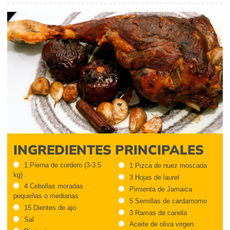
INGREDIENTES PRINCIPALES
1 Pierna de cordero (3-3.5
1 Pizca de nuez moscada
kg)
3 Hojas de laurel
4 Cebollas moradas
Pimienta de Jamaica
pequeñas o medianas
5 Semillas de cardamomo
15 Dientes de ajo
3 Ramas de canela
Sal
Aceite de oliva virgen