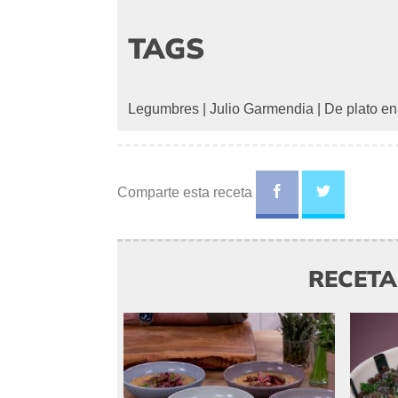
TAGS
Legumbres
|
Julio Garmendia
|
De plato en
Comparte esta receta
RECET