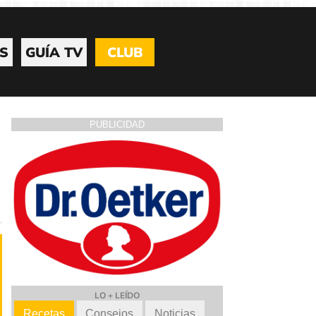
S
GUÍA TV
CLUB
PUBLICIDAD
LO + LEÍDO
Recetas
Consejos
Noticias