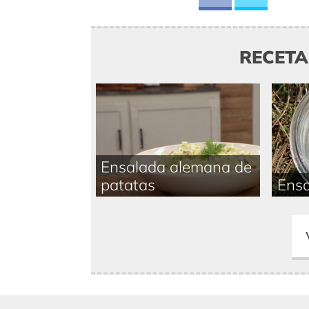
RECET
Ensalada alemana de
patatas
Ens