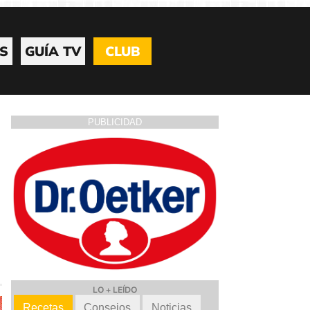
S
GUÍA TV
CLUB
PUBLICIDAD
LO + LEÍDO
Recetas
Consejos
Noticias