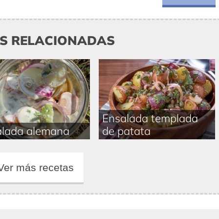
AS RELACIONADAS
Ensalada templada
alada alemana
de patata
Ver más recetas