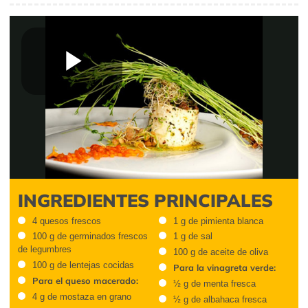
Play
Video
INGREDIENTES PRINCIPALES
4 quesos frescos
1 g de pimienta blanca
100 g de germinados frescos
1 g de sal
de legumbres
100 g de aceite de oliva
100 g de lentejas cocidas
Para la vinagreta verde:
Para el queso macerado:
½ g de menta fresca
4 g de mostaza en grano
½ g de albahaca fresca