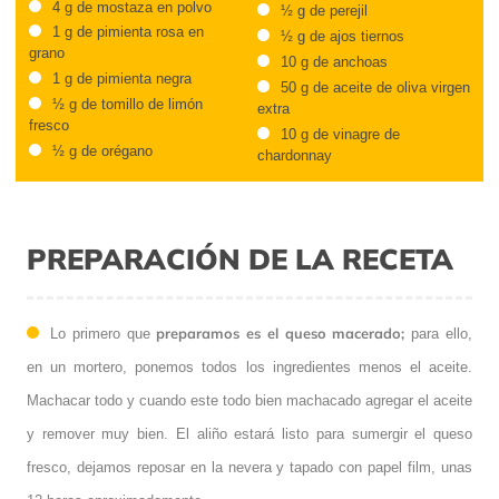
4 g de mostaza en polvo
½ g de perejil
1 g de pimienta rosa en
½ g de ajos tiernos
grano
10 g de anchoas
1 g de pimienta negra
50 g de aceite de oliva virgen
½ g de tomillo de limón
extra
fresco
10 g de vinagre de
½ g de orégano
chardonnay
PREPARACIÓN DE LA RECETA
preparamos es el queso macerado;
Lo primero que
para ello,
en un mortero, ponemos todos los ingredientes menos el aceite.
Machacar todo y cuando este todo bien machacado agregar el aceite
y remover muy bien. El aliño estará listo para sumergir el queso
fresco, dejamos reposar en la nevera y tapado con papel film, unas