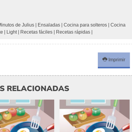
inutos de Julius
|
Ensaladas
|
Cocina para solteros
|
Cocina
te
|
Light
|
Recetas fáciles
|
Recetas rápidas
|
Imprimir
AS RELACIONADAS