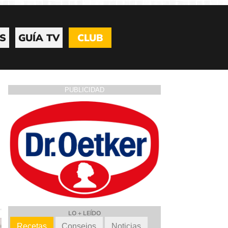
S
GUÍA TV
CLUB
PUBLICIDAD
LO + LEÍDO
Recetas
Consejos
Noticias