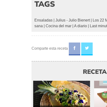
TAGS
Ensaladas
|
Julius - Julio Bienert
|
Los 22 M
sana
|
Cocina del mar
|
A diario
|
Last minu
Comparte esta receta
RECET