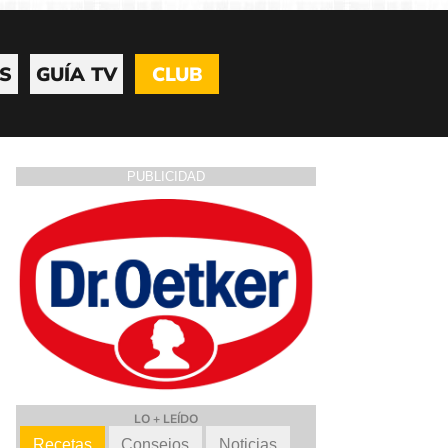
S
GUÍA TV
CLUB
PUBLICIDAD
LO + LEÍDO
Recetas
Consejos
Noticias