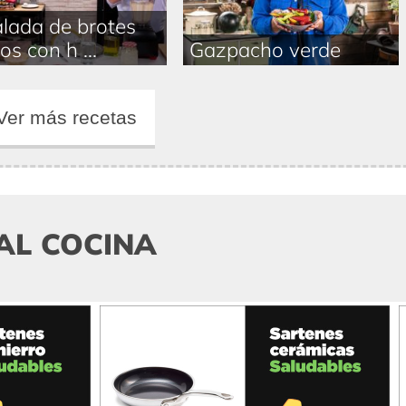
lada de brotes
os con h ...
Gazpacho verde
Ver más recetas
AL COCINA