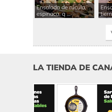
Ensalada de rúcula,
Ensa
espinaca, q ...
tiern
LA TIENDA DE CAN