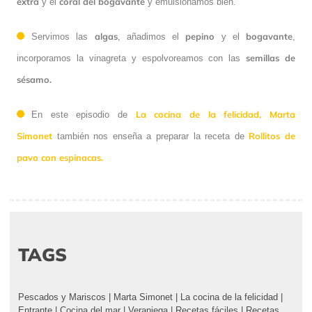
extra
coral del bogavante
y el
y emulsionamos bien.
algas
pepino
bogavante
Servimos las
, añadimos el
y el
,
semillas de
incorporamos la vinagreta y espolvoreamos con las
sésamo.
La cocina de la felicidad,
Marta
En este episodio de
Simonet
Rollitos de
también nos enseña a preparar la receta de
pavo con espinacas.
TAGS
Pescados y Mariscos
|
Marta Simonet
|
La cocina de la felicidad
|
Entrante
|
Cocina del mar
|
Veraniega
|
Recetas fáciles
|
Recetas