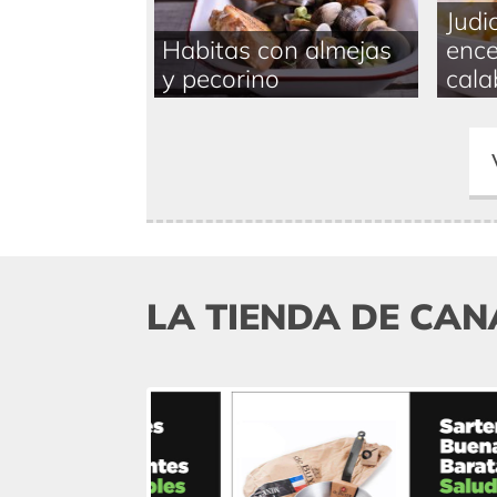
Judi
Habitas con almejas
ence
y pecorino
calab
LA TIENDA DE CAN