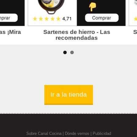
Ir a la tienda
Sobre Canal Cocina
|
Dónde vernos |
Publicidad