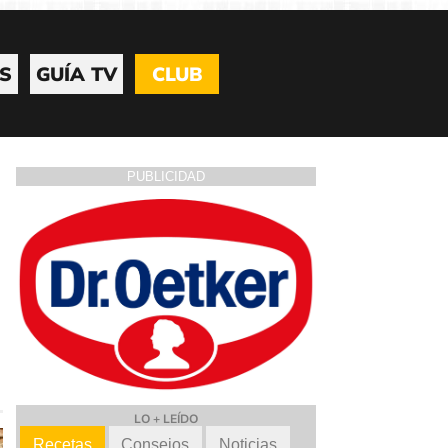
S
GUÍA TV
CLUB
PUBLICIDAD
LO + LEÍDO
Recetas
Consejos
Noticias