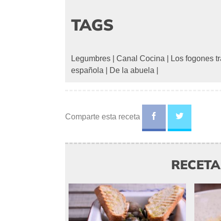
TAGS
Legumbres
|
Canal Cocina
|
Los fogones t
española
|
De la abuela
|
Comparte esta receta
RECET