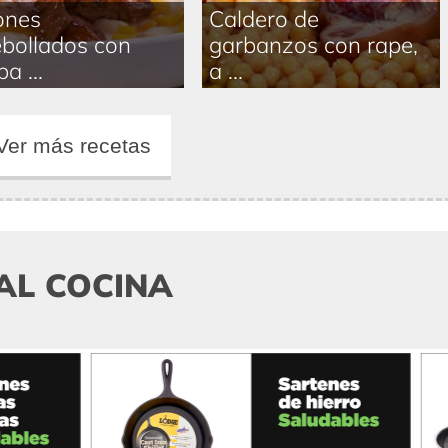
ones
Caldero de
bollados con
garbanzos con rape,
a ...
a ...
Ver más recetas
AL COCINA