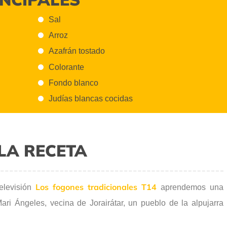
Sal
Arroz
Azafrán tostado
Colorante
Fondo blanco
Judías blancas cocidas
LA RECETA
Los fogones tradicionales T14
elevisión
aprendemos una
i Ángeles, vecina de Jorairátar, un pueblo de la alpujarra