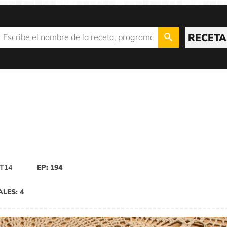
RECETA
T14
EP: 194
ALES: 4