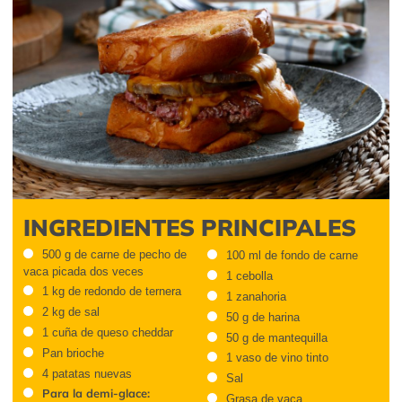
INGREDIENTES PRINCIPALES
500 g de carne de pecho de
100 ml de fondo de carne
vaca picada dos veces
1 cebolla
1 kg de redondo de ternera
1 zanahoria
2 kg de sal
50 g de harina
1 cuña de queso cheddar
50 g de mantequilla
Pan brioche
1 vaso de vino tinto
4 patatas nuevas
Sal
Para la demi-glace:
Grasa de vaca