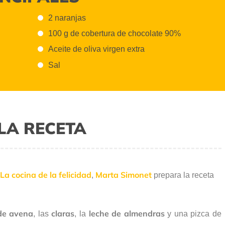
2 naranjas
100 g de cobertura de chocolate 90%
Aceite de oliva virgen extra
Sal
LA RECETA
La cocina de la felicidad
Marta Simonet
,
prepara la receta
de avena
claras
leche de
almendras
, las
, la
y una pizca de