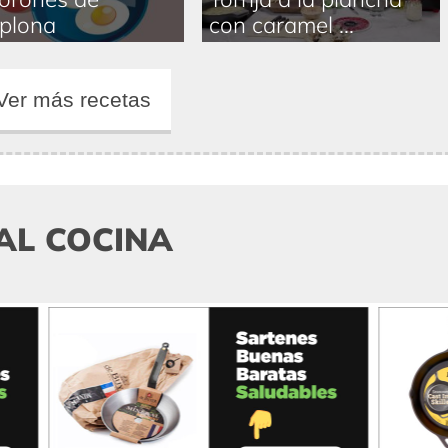
plona
con caramel ...
Ver más recetas
AL COCINA