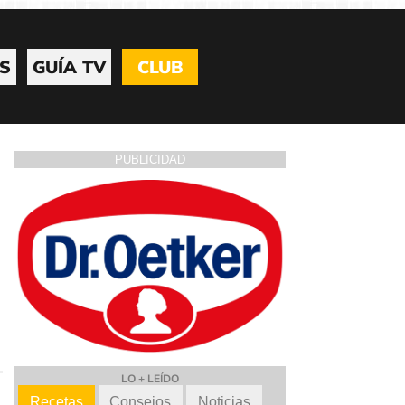
S
GUÍA TV
CLUB
PUBLICIDAD
LO + LEÍDO
Recetas
Consejos
Noticias