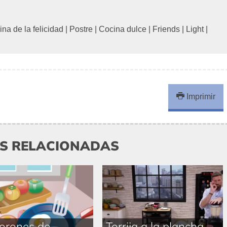
ina de la felicidad
|
Postre
|
Cocina dulce
|
Friends
|
Light
|
Imprimir
AS RELACIONADAS
orones de
Torrija a la plancha