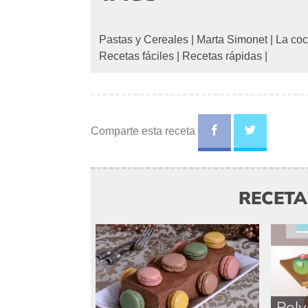
Pastas y Cereales
|
Marta Simonet
|
La coc
Recetas fáciles
|
Recetas rápidas
|
Comparte esta receta
RECET
Polv