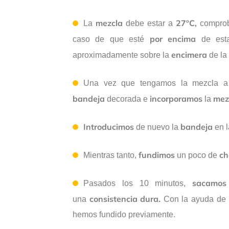
mezcla
27ºC,
La
debe estar a
compro
por encima
caso de que esté
de esta
encimera
aproximadamente sobre la
de la
Una vez que tengamos la mezcla 
bandeja
incorporamos
mez
decorada e
la
Introducimos
bandeja
de nuevo la
en l
fundimos
ch
Mientras tanto,
un poco de
sacamo
Pasados los 10 minutos,
consistencia dura.
una
Con la ayuda de
hemos fundido previamente.