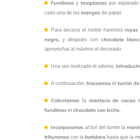
Fundimos
templamos
y
por separado 
mangas
cada una de las
de papel.
rayas 
Para decorar el molde haremos
negro,
chocolate blanc
y después con
aprovechar al máximo el decorado.
introduci
Una vez realizado el adorno,
troceamos
turrón de
A continuación,
el
Calentamos
manteca de cacao
la
fundimos
chocolate con leche.
el
Incorporamos
mant
al bol del turrón la
trituramos
batidora
con la
hasta que la m