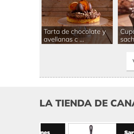
Tarta de chocolate y
Cupc
avellanas c ...
sach
LA TIENDA DE CAN