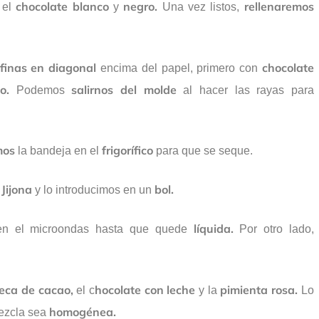
chocolate blanco
negro.
rellenaremos
el
y
Una vez listos,
finas en diagonal
chocolate
encima del papel, primero con
o.
salirnos del molde
Podemos
al hacer las rayas para
mos
frigorífico
la bandeja en el
para que se seque.
 Jijona
bol.
y lo introducimos en un
líquida.
en el microondas hasta que quede
Por otro lado,
eca de cacao,
hocolate con leche
pimienta rosa.
el c
y la
Lo
homogénea.
ezcla sea