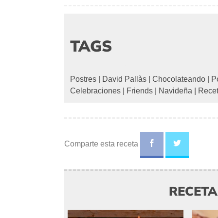
TAGS
Postres
|
David Pallàs
|
Chocolateando
|
P
Celebraciones
|
Friends
|
Navideña
|
Recet
Comparte esta receta
RECET