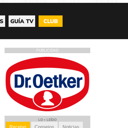
S
GUÍA TV
CLUB
PUBLICIDAD
LO + LEÍDO
Recetas
Consejos
Noticias