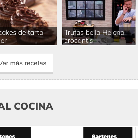
akes de tarta
Trufas bella Helena
er
crocantis
Ver más recetas
AL COCINA