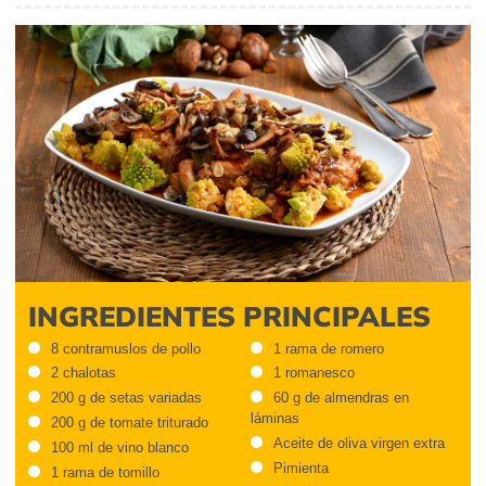
INGREDIENTES PRINCIPALES
8 contramuslos de pollo
1 rama de romero
2 chalotas
1 romanesco
200 g de setas variadas
60 g de almendras en
láminas
200 g de tomate triturado
Aceite de oliva virgen extra
100 ml de vino blanco
Pimienta
1 rama de tomillo