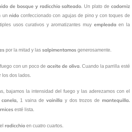
ido de bosque y radicchio salteado
codorniz
. Un plato de
nido
n un
confeccionado con agujas de pino y con toques de
empleada
iples usos curativos y aromatizantes muy
en la
es
salpimentamos
por la mitad y las
generosamente.
aceite de oliva
 fuego con un poco de
. Cuando la parrilla esté
 los dos lados.
s, bajamos la intensidad del fuego y las aderezamos con el
canela,
vainilla
mantequilla.
e
1 vaina de
y dos trozos de
rnices
esté lista.
radicchio
 el
en cuatro cuartos.