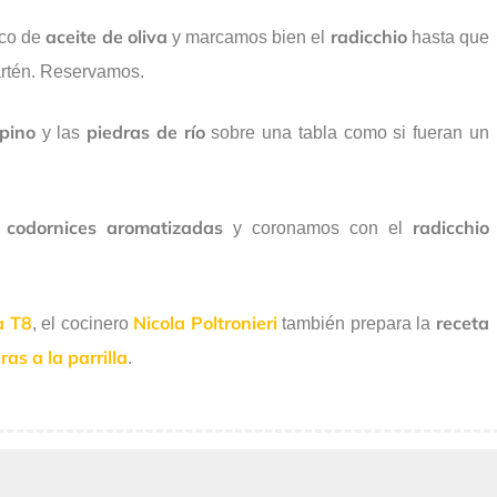
aceite de oliva
radicchio
oco de
y marcamos bien el
hasta que
sartén. Reservamos.
pino
piedras
de
río
y las
sobre una tabla como si fueran un
codornices
aromatizadas
radicchio
s
y coronamos con el
a T8
Nicola Poltronieri
receta
, el cocinero
también prepara la
as a la parrilla
.