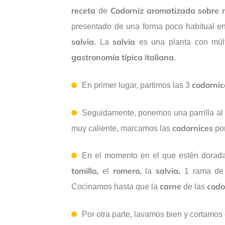
receta
Codorniz aromatizada sobre n
de
presentado de una forma poco habitual e
salvia
salvia
. La
es una planta con múlt
gastronomía
típica
italiana
.
codornic
En primer lugar, partimos las 3
Seguidamente, ponemos una parrilla al
codornices
muy caliente, marcamos las
por
En el momento en el que estén dorada
tomillo,
romero,
salvia,
el
la
1 rama d
carne
codo
Cocinamos hasta que la
de las
Por otra parte, lavamos bien y cortamos