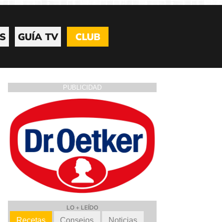
S
GUÍA TV
CLUB
PUBLICIDAD
LO + LEÍDO
Recetas
Consejos
Noticias