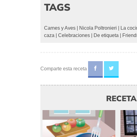
TAGS
Carnes y Aves
|
Nicola Poltronieri
|
La coci
caza
|
Celebraciones
|
De etiqueta
|
Friend
Comparte esta receta
RECET