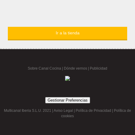
Ir a la tienda
Sobre Canal Cocina
|
Dónde vernos |
Publicidad
Gestionar Preferencias
Multicanal Iberia S.L.U. 2021 |
Aviso Legal
|
Política de Privacidad
|
Política de
cookies