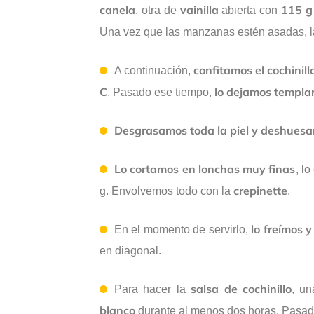
canela
vainilla
115 g
, otra de
abierta con
Una vez que las manzanas estén asadas, 
confitamos el cochinill
A continuación,
C
lo dejamos templar 
. Pasado ese tiempo,
Desgrasamos toda la piel y deshuesa
Lo cortamos en lonchas muy finas
, l
crepinette
g. Envolvemos todo con la
.
lo freímos y
En el momento de servirlo,
en diagonal.
salsa de cochinillo
Para hacer la
, u
blanco
durante al menos dos horas. Pasad