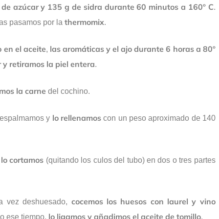
 de azúcar y 135 g de sidra durante 60 minutos a 160º C
.
thermomix
las pasamos por la
.
o en el aceite
las aromáticas y el ajo durante 6 horas a 80º
,
y retiramos la piel entera
.
mos la carne
del cochino.
lo rellenamos
o espalmamos y
con un peso aproximado de 140
 lo cortamos
(quitando los culos del tubo) en dos o tres partes
cocemos los huesos con laurel y vino
na vez deshuesado,
lo ligamos y añadimos el aceite de tomillo
o ese tiempo,
.