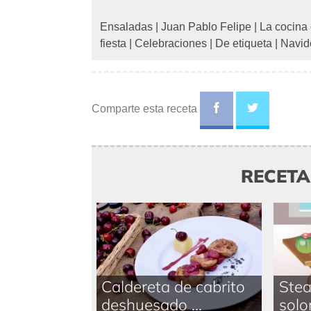
Ensaladas
|
Juan Pablo Felipe
|
La cocina
fiesta
|
Celebraciones
|
De etiqueta
|
Navid
Comparte esta receta
RECET
Caldereta de cabrito
Stea
deshuesado ...
solom