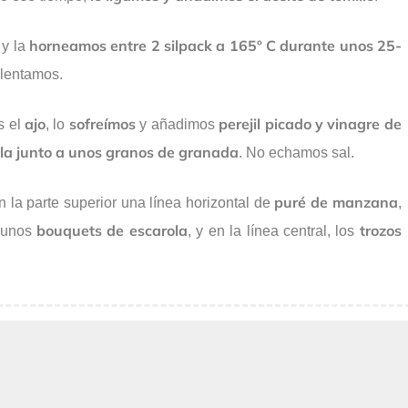
r
horneamos entre 2 silpack a 165º C durante unos 25-
y la
alentamos.
ajo
sofreímos
perejil picado y vinagre de
s el
, lo
y añadimos
ola junto a unos granos de granada
. No echamos sal.
puré de manzana
 la parte superior una línea horizontal de
,
bouquets de escarola
trozos
s unos
, y en la línea central, los