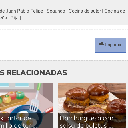
 de Juan Pablo Felipe
|
Segundo
|
Cocina de autor
|
Cocina de
eña
|
Pija
|
Imprimir
AS RELACIONADAS
k tartar de
Hamburguesa con
illo de ter ...
salsa de boletus ...