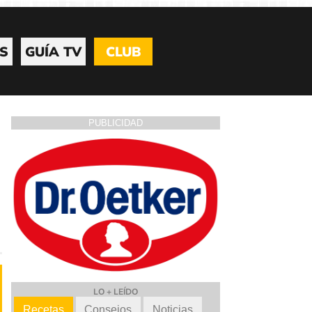
S
GUÍA TV
CLUB
PUBLICIDAD
LO + LEÍDO
Recetas
Consejos
Noticias