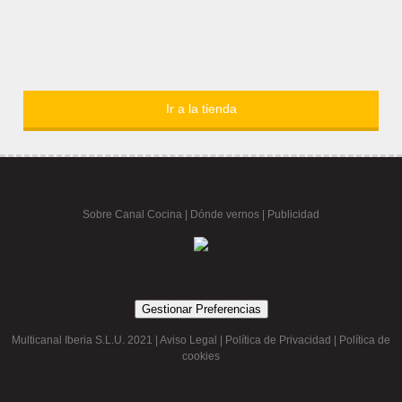
Ir a la tienda
Sobre Canal Cocina
|
Dónde vernos |
Publicidad
Gestionar Preferencias
Multicanal Iberia S.L.U. 2021 |
Aviso Legal
|
Política de Privacidad
|
Política de
cookies