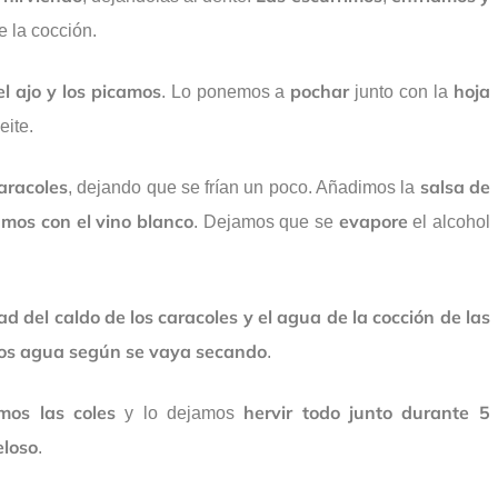
 la cocción.
el ajo y los picamos
pochar
hoja
. Lo ponemos a
junto con la
ite.
aracoles
salsa de
, dejando que se frían un poco. Añadimos la
mos con el vino blanco
evapore
. Dejamos que se
el alcohol
d del caldo de los caracoles y el agua de la cocción de las
mos agua según se vaya secando
.
mos las coles
hervir todo junto durante 5
y lo dejamos
eloso
.