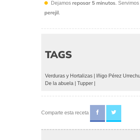
reposar 5 minutos
Dejamos
. Servimos
perejil
.
TAGS
Verduras y Hortalizas
|
Iñigo Pérez Urrech
De la abuela
|
Tupper
|
Comparte esta receta