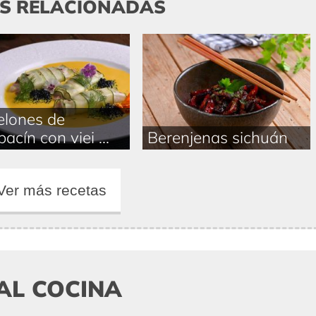
AS RELACIONADAS
lones de
acín con viei ...
Berenjenas sichuán
Ver más recetas
AL COCINA