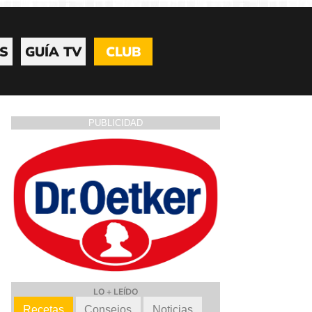
S
GUÍA TV
CLUB
PUBLICIDAD
LO + LEÍDO
Recetas
Consejos
Noticias