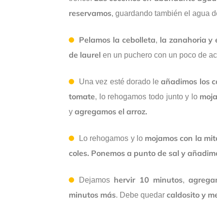
reservamos
, guardando también el agua de
Pelamos la cebolleta
la zanahoria y 
,
de laurel
en un puchero con un poco de ace
añadimos los c
Una vez esté dorado le
tomate
moja
, lo rehogamos todo junto y lo
agregamos el arroz.
y
mojamos con la mita
Lo rehogamos y lo
coles. Ponemos a punto de sal y añadi
hervir 10 minutos
agrega
Dejamos
,
minutos más
caldosito y m
. Debe quedar