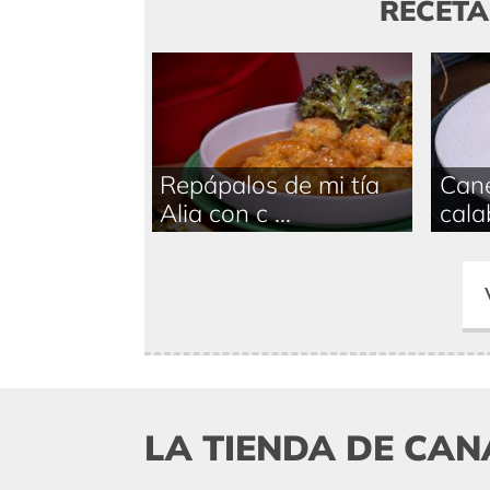
RECET
Repápalos de mi tía
Cane
Alia con c ...
calab
LA TIENDA DE CAN