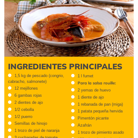
INGREDIENTES PRINCIPALES
1,5 kg de pescado (congrio,
1 l fumet
cabracho, salmonete)
Para la salsa rouille:
12 mejillones
2 yemas de huevo
6 gambas rojas
1 diente de ajo
2 dientes de ajo
1 rebanada de pan (miga)
1/2 cebolla
1 patata pequeña hervida
1/2 puerro
Pimentón picante
Semillas de hinojo
Azafrán
1 trozo de piel de naranja
1 trozo de pimiento asado
3 cucharadas de tomate