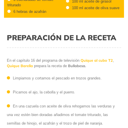
100 ml aceite de girasol
triturado
100 ml aceite de oliva suave
6 hebras de azafrán
PREPARACIÓN DE LA RECETA
Quique al cubo T2
En el capítulo 16 del programa de televisión
,
Quique Barella
Bullabesa.
prepara la receta de
Limpiamos y cortamos el pescado en trozos grandes.
Picamos el ajo, la cebolla y el puerro.
En una cazuela con aceite de oliva rehogamos las verduras y
una vez estén bien doradas añadimos el tomate triturado, las
semillas de hinojo, el azafrán y el trozo de piel de naranja.