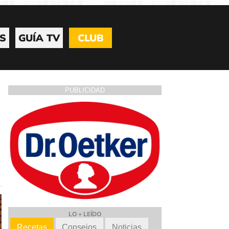
S
GUÍA TV
CLUB
PUBLICIDAD
LO + LEÍDO
Recetas
Consejos
Noticias