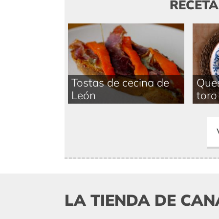
RECET
Tostas de cecina de
Ques
León
toro 
LA TIENDA DE CAN