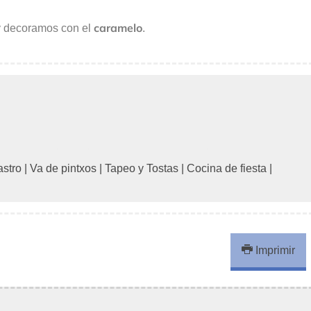
caramelo
y decoramos con el
.
stro
|
Va de pintxos
|
Tapeo y Tostas
|
Cocina de fiesta
|
Imprimir