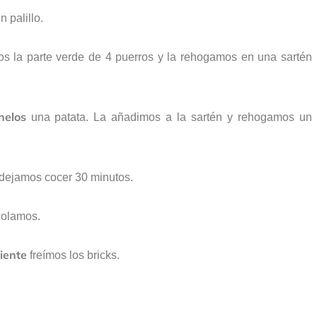
 palillo.
s la parte verde de 4 puerros y la rehogamos en una sartén
helos
una patata. La añadimos a la sartén y rehogamos un
dejamos cocer 30 minutos.
colamos.
liente
freímos los bricks.