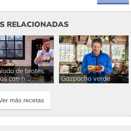
AS RELACIONADAS
lada de brotes
os con h ...
Gazpacho verde
Ver más recetas