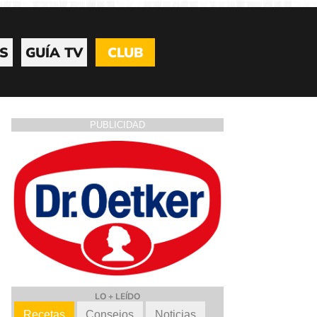
S
GUÍA TV
CLUB
PUBLICIDAD
LO + LEÍDO
Recetas
Consejos
Noticias