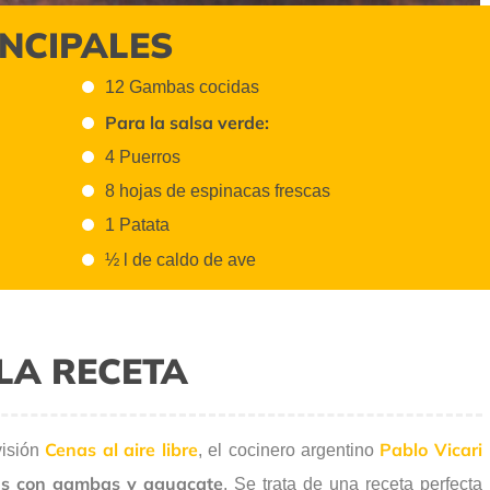
INCIPALES
12 Gambas cocidas
Para la salsa verde:
4 Puerros
8 hojas de espinacas frescas
1 Patata
½ l de caldo de ave
LA RECETA
Cenas al aire libre
Pablo Vicari
visión
, el cocinero argentino
tas con gambas y aguacate
. Se trata de una receta perfecta