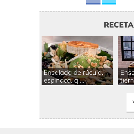
RECET
Ensalada de rúcula,
Ensa
espinaca, q ...
tiern