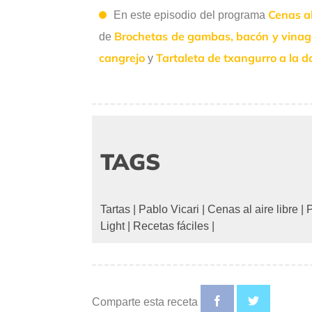
Cenas al
En este episodio del programa
Brochetas de gambas, bacón y vinag
de
cangrejo
Tartaleta de txangurro a la d
y
TAGS
Tartas
|
Pablo Vicari
|
Cenas al aire libre
|
P
Light
|
Recetas fáciles
|
Comparte esta receta