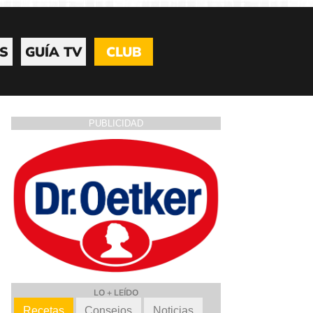
S
GUÍA TV
CLUB
PUBLICIDAD
LO + LEÍDO
Recetas
Consejos
Noticias