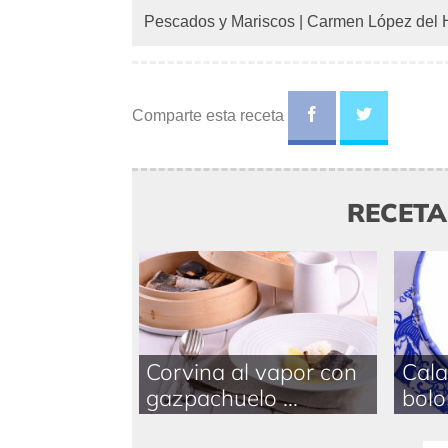
Pescados y Mariscos
|
Carmen López del H
Comparte esta receta
RECET
Corvina al vapor con
Cala
gazpachuelo ...
bolo