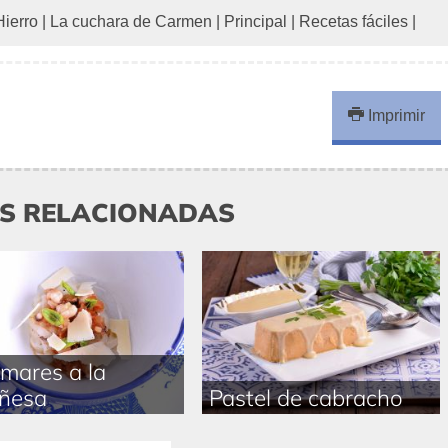
ierro
|
La cuchara de Carmen
|
Principal
|
Recetas fáciles
|
Imprimir
AS RELACIONADAS
mares a la
ñesa
Pastel de cabracho