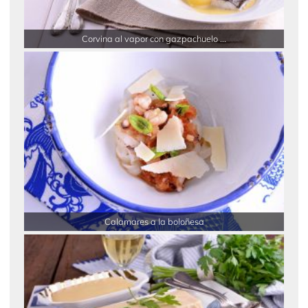
Corvina al vapor con gazpachuelo ...
Calamares a la boloñesa