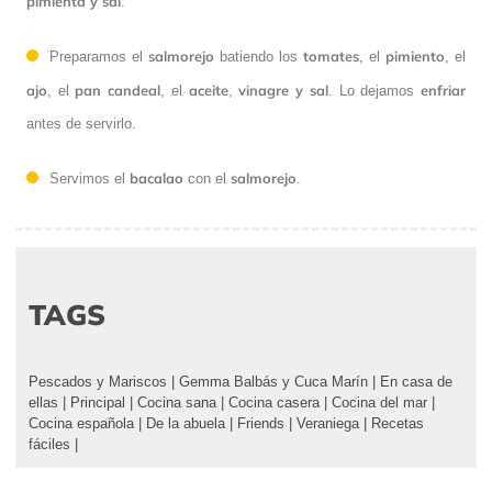
pimienta y sal
.
salmorejo
tomates
pimiento
Preparamos el
batiendo los
, el
, el
ajo
pan candeal
aceite
vinagre y sal
enfriar
, el
, el
,
. Lo dejamos
antes de servirlo.
bacalao
salmorejo
Servimos el
con el
.
TAGS
Pescados y Mariscos
|
Gemma Balbás y Cuca Marín
|
En casa de
ellas
|
Principal
|
Cocina sana
|
Cocina casera
|
Cocina del mar
|
Cocina española
|
De la abuela
|
Friends
|
Veraniega
|
Recetas
fáciles
|