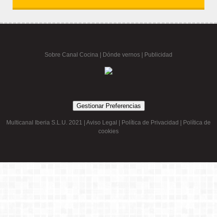
Sobre Canal Cocina
|
Dónde vernos |
Publicidad
Gestionar Preferencias
Multicanal Iberia S.L.U. 2021 |
Aviso Legal
|
Política de Privacidad
|
Política de
cookies