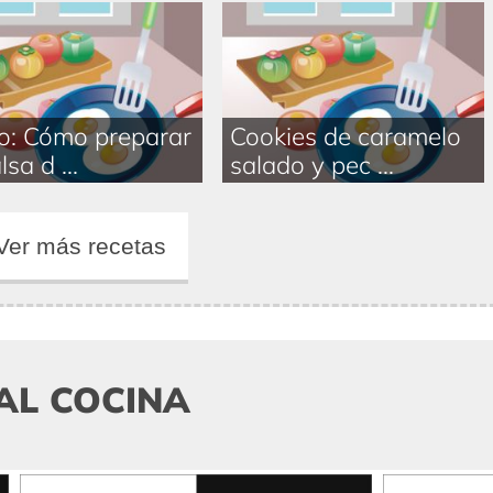
o: Cómo preparar
Cookies de caramelo
lsa d ...
salado y pec ...
Ver más recetas
AL COCINA