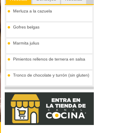
Merluza a la cazuela
Gofres belgas
Marmita julius
Pimientos rellenos de ternera en salsa
Tronco de chocolate y turrón (sin gluten)
Secrecreto con salsa de ciruelas
(concurso ibericos)