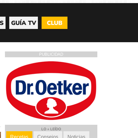
S
GUÍA TV
CLUB
PUBLICIDAD
LO + LEÍDO
Recetas
Consejos
Noticias