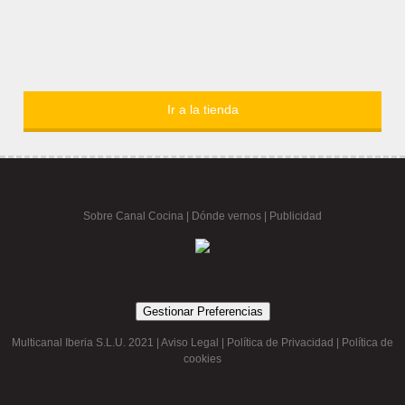
Ir a la tienda
Sobre Canal Cocina
|
Dónde vernos |
Publicidad
Gestionar Preferencias
Multicanal Iberia S.L.U. 2021 |
Aviso Legal
|
Política de Privacidad
|
Política de
cookies