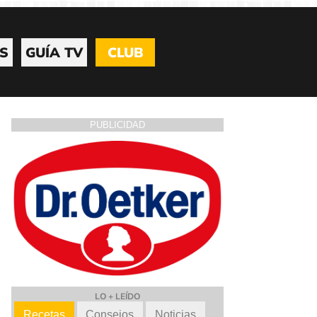
S
GUÍA TV
CLUB
PUBLICIDAD
LO + LEÍDO
Recetas
Consejos
Noticias