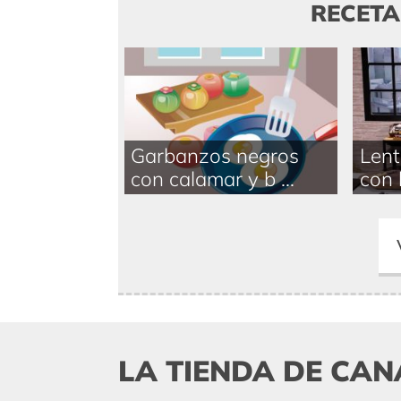
RECET
Garbanzos negros
Lent
con calamar y b ...
con b
LA TIENDA DE CAN