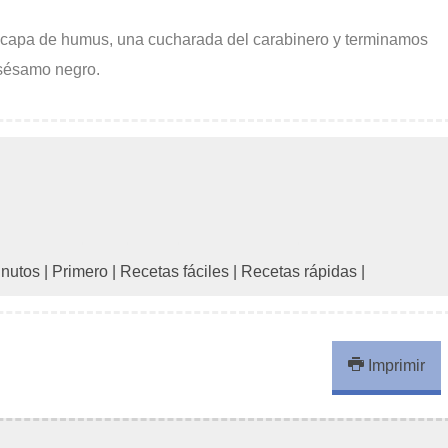
capa de humus, una cucharada del carabinero y terminamos
y sésamo negro.
inutos
|
Primero
|
Recetas fáciles
|
Recetas rápidas
|
Imprimir