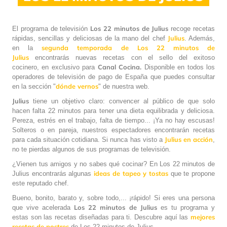
Los 22 minutos de Julius
El programa de televisión
recoge recetas
Julius
rápidas, sencillas y deliciosas de la mano del chef
. Además,
segunda temporada de Los 22 minutos de
en la
Julius
encontrarás nuevas recetas con el sello del exitoso
Canal Cocina.
cocinero, en exclusivo para
Disponible en todos los
operadores de televisión de pago de España que puedes consultar
dónde vernos
en la sección "
" de nuestra web.
Julius
tiene un objetivo claro: convencer al público de que solo
hacen falta 22 minutos para tener una dieta equilibrada y deliciosa.
Pereza, estrés en el trabajo, falta de tiempo... ¡Ya no hay escusas!
Solteros o en pareja, nuestros espectadores encontrarán recetas
Julius en acción
para cada situación cotidiana. Si nunca has visto a
,
no te pierdas algunos de sus programas de televisión.
¿Vienen tus amigos y no sabes qué cocinar? En Los 22 minutos de
ideas de tapeo y tostas
Julius encontrarás algunas
que te propone
este reputado chef.
Bueno, bonito, barato y, sobre todo,... ¡rápido! Si eres una persona
Los 22 minutos de Julius
que vive acelerada
es tu programa y
mejores
estas son las recetas diseñadas para ti. Descubre aquí las
recetas de postres
de Los 22 minutos de Julius.