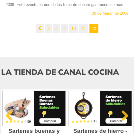
2009. Este evento es uno de los foros de debate gastronómico más...
30 de March de 2009
7
8
9
10
11
12
LA TIENDA DE CANAL COCINA