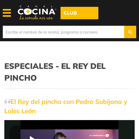
CLUB
ESPECIALES - EL REY DEL
PINCHO
El Rey del pincho con Pedro Subijana y
Loles León