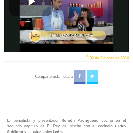
Play
Video
02 de October de 2014
Comparte esta noticia
Ramón Arangüena
El periodista y presentador
cocina en el
Pedro
segundo capítulo de El Rey del pincho con el cocinero
Subijana y
Loles León.
la actriz