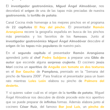
investigador gastronómico,
Miguel Ángel Almodóvar,
El
nos
origen
desvelará el
de una de las tapas más preciadas de nuestra
gastronomía
tortilla de patata
, la
.
Canal Cocina rinde homenaje a los mejores pinchos en el programa
22 capítulos
El Rey del pincho
Ramón
de
. El presentador
Arangüena
recorre la geografía española en busca de los pinchos
famosos
más premiados y los favoritos de los
. Junto al
investigador gastronómico
Miguel Ángel Almodóvar
descubre el
origen
tapas
populares
de las
más
de nuestro país.
segundo capítulo
Ramón Arangüena
En el
el presentador
chef
Pedro Subijana
Gilda de
aprenderá junto al
a preparar una
autor
sorpresa crujiente
Jesús
que esconde alguna
. El cocinero
Marí
aperitivo
Anguila con tomate en dos texturas
cocina un
de
Bar Gaucho
Pamplona,
en el
de
premiado en
la "Semana del
pincho de Navarra 2009". Para finalizar el presentador pasa un buen
Loles León
Palmera del
rato mientras
elabora su pincho de
desierto.
tortilla de patata
Y si quieres saber cuál es el origen de la
, Miguel
Ángel Almodóvar nos descubre de dónde procede este rico aperitivo
infinitas
que se puede preparar de
formas. Además elabora junto al
César Ruiz
Bar José Luis
pincho de
cocinero
, del famoso
, un