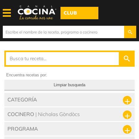
CLUB
Encuentra recetas por:
Limpiar busqueda
CATEGORÍA
COCINERO
| Nicholas Gòndòcs
PROGRAMA