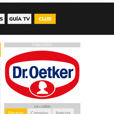
S
GUÍA TV
CLUB
PUBLICIDAD
LO + LEÍDO
Recetas
Consejos
Noticias