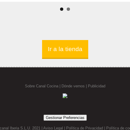
Ir a la tienda
Sobre Canal Cocina
|
Dónde vernos |
Publicidad
Gestionar Preferencias
canal Iberia S.L.U. 2021 |
Aviso Legal
|
Política de Privacidad
|
Política de co