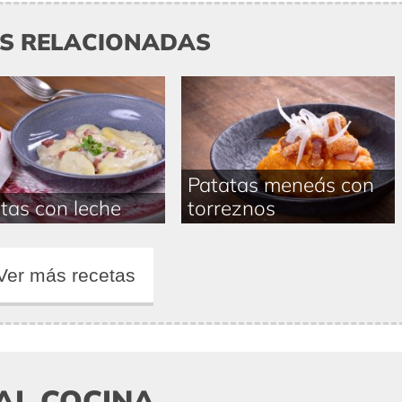
AS RELACIONADAS
Patatas meneás con
tas con leche
torreznos
Ver más recetas
AL COCINA