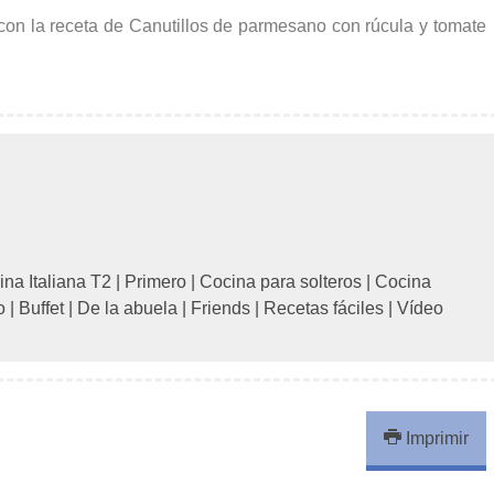
on la receta de Canutillos de parmesano con rúcula y tomate
na Italiana T2
|
Primero
|
Cocina para solteros
|
Cocina
o
|
Buffet
|
De la abuela
|
Friends
|
Recetas fáciles
|
Vídeo
Imprimir