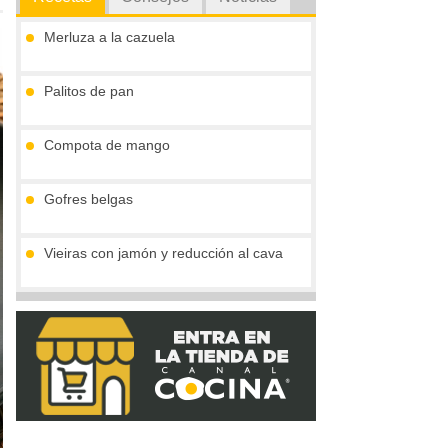
Merluza a la cazuela
Palitos de pan
Compota de mango
Gofres belgas
Vieiras con jamón y reducción al cava
Tronco de chocolate y turrón (sin gluten)