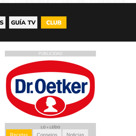
S
GUÍA TV
CLUB
PUBLICIDAD
LO + LEÍDO
Recetas
Consejos
Noticias