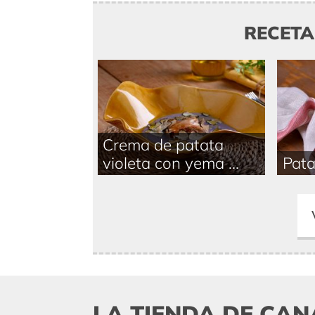
RECET
Crema de patata
violeta con yema ...
Pata
LA TIENDA DE CAN