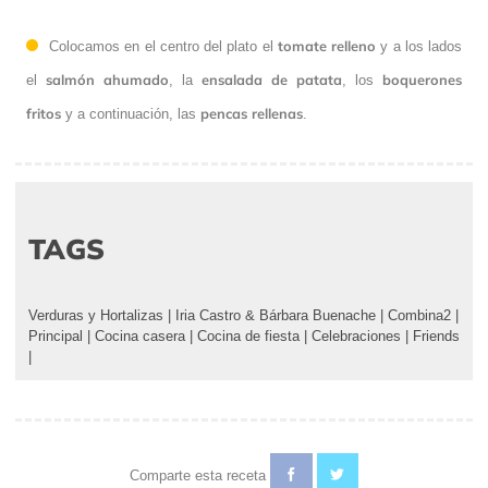
tomate relleno
Colocamos en el centro del plato el
y a los lados
salmón ahumado
ensalada de patata
boquerones
el
, la
, los
fritos
pencas rellenas
y a continuación, las
.
TAGS
Verduras y Hortalizas
|
Iria Castro & Bárbara Buenache
|
Combina2
|
Principal
|
Cocina casera
|
Cocina de fiesta
|
Celebraciones
|
Friends
|
Comparte esta receta