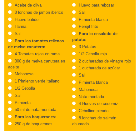
Aceite de oliva
Huevo para rebozar
8 lonchas de jamón ibérico
Sal
Huevo batido
Pimienta blanca
Harina
Perejil frito
Para la ensalada de
Sal
patata:
Para los tomates rellenos
de melva canutera:
3 Patatas
4 Tomates rojos en rama
1/2 Cebolla roja
300 g de melva canutera en
2 cucharadas de vinagre rojo
aceite
1 cucharada de azúcar
Mahonesa
Sal
1 Pimiento verde italiano
Pimienta blanca
1/2 Cebolla
Mahonesa
Sal
Nata montada
Pimienta
4 Huevos de codorniz
50 ml de nata montada
Cebollino picado
Para los boquerones:
8 lonchas de salmón
250 g de boquerones
ahumado