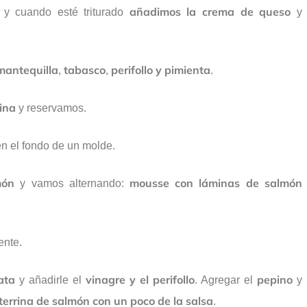
añadimos la crema de queso
y cuando esté triturado
y
mantequilla
tabasco
perifollo y pimienta
,
,
.
tina
y reservamos.
n el fondo de un molde.
món
mousse con láminas de salmón
y vamos alternando:
ente.
ata
vinagre y el perifollo
pepino
y añadirle el
. Agregar el
y
terrina de salmón con un poco de la salsa
.