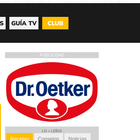
S
GUÍA TV
CLUB
PUBLICIDAD
LO + LEÍDO
Recetas
Consejos
Noticias