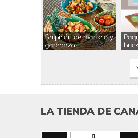
Salpicón de marisco y
Paqu
garbanzos
brick
LA TIENDA DE CAN