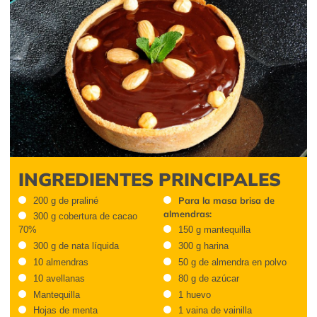
INGREDIENTES PRINCIPALES
Para la masa brisa de
200 g de praliné
almendras:
300 g cobertura de cacao
70%
150 g mantequilla
300 g de nata líquida
300 g harina
10 almendras
50 g de almendra en polvo
10 avellanas
80 g de azúcar
Mantequilla
1 huevo
Hojas de menta
1 vaina de vainilla