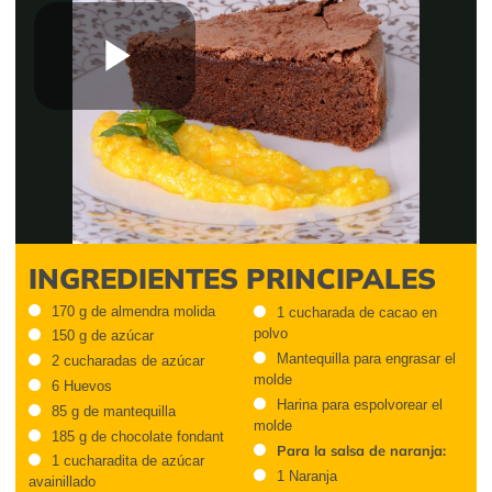
Play
Video
INGREDIENTES PRINCIPALES
170 g de almendra molida
1 cucharada de cacao en
polvo
150 g de azúcar
Mantequilla para engrasar el
2 cucharadas de azúcar
molde
6 Huevos
Harina para espolvorear el
85 g de mantequilla
molde
185 g de chocolate fondant
Para la salsa de naranja:
1 cucharadita de azúcar
1 Naranja
avainillado