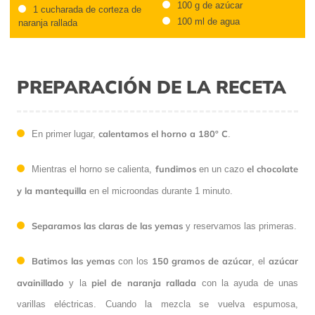
100 g de azúcar
1 cucharada de corteza de
100 ml de agua
naranja rallada
PREPARACIÓN DE LA RECETA
calentamos el horno a 180º C
En primer lugar,
.
fundimos
el chocolate
Mientras el horno se calienta,
en un cazo
y la mantequilla
en el microondas durante 1 minuto.
Separamos las claras de las yemas
y reservamos las primeras.
Batimos las yemas
150 gramos de azúcar
azúcar
con los
, el
avainillado
piel de naranja rallada
y la
con la ayuda de unas
varillas eléctricas. Cuando la mezcla se vuelva espumosa,