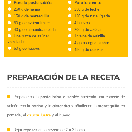
Para la pasta sablée:
Para la crema:
250 g de harina
250 g de leche
150 g de mantequilla
120 g de nata líquida
60 g de azúcar lustre
4 huevos
40 g de almendra molida
200 g de azúcar
Una pizca de azúcar
1 vaina de vainilla
vainillado
4 gotas agua azahar
60 g de huevos
480 g de cerezas
PREPARACIÓN DE LA RECETA
pasta brisa o sablée
Preparamos la
haciendo una especie de
harina
almendra
mantequilla
volcán con la
y la
y añadiendo la
en
azúcar lustre
huevo
pomada, el
y el
.
reposar
Dejar
en la nevera de 2 a 3 horas.