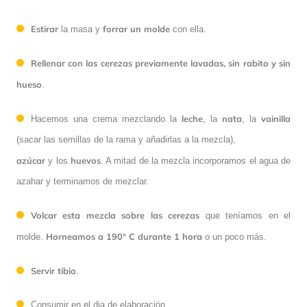
Estirar
forrar un molde
la masa y
con ella.
Rellenar con las
cerezas previamente lavadas, sin rabito y sin
hueso
.
leche
nata
vainilla
Hacemos una crema mezclando la
, la
, la
(sacar las semillas de la rama y añadirlas a la mezcla),
azúcar
huevos
y los
. A mitad de la mezcla incorporamos el agua de
azahar y terminamos de mezclar.
Volcar esta mezcla sobre las cerezas
que teníamos en el
Horneamos a 190º C durante 1 hora
molde.
o un poco más.
Servir tibio
.
Consumir en el dia de elaboración.