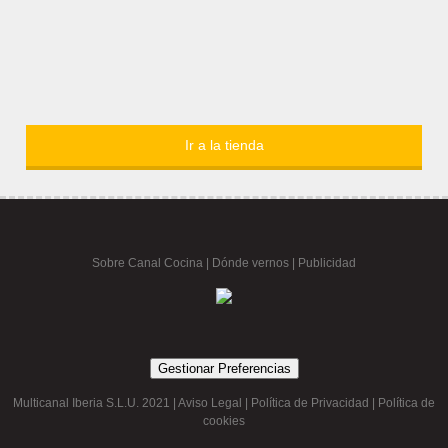
Ir a la tienda
Sobre Canal Cocina
|
Dónde vernos |
Publicidad
Gestionar Preferencias
Multicanal Iberia S.L.U. 2021 |
Aviso Legal
|
Política de Privacidad
|
Política de
cookies