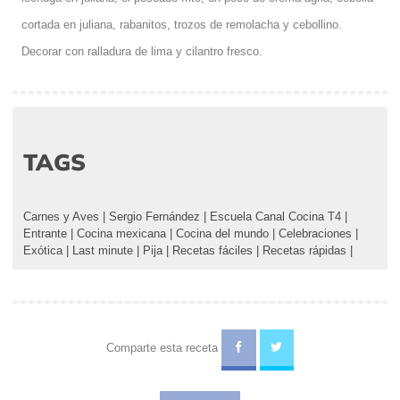
cortada en juliana, rabanitos, trozos de remolacha y cebollino.
Decorar con ralladura de lima y cilantro fresco.
TAGS
Carnes y Aves
|
Sergio Fernández
|
Escuela Canal Cocina T4
|
Entrante
|
Cocina mexicana
|
Cocina del mundo
|
Celebraciones
|
Exótica
|
Last minute
|
Pija
|
Recetas fáciles
|
Recetas rápidas
|
Comparte esta receta