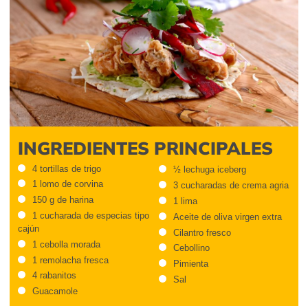
INGREDIENTES PRINCIPALES
4 tortillas de trigo
½ lechuga iceberg
1 lomo de corvina
3 cucharadas de crema agria
150 g de harina
1 lima
1 cucharada de especias tipo
Aceite de oliva virgen extra
cajún
Cilantro fresco
1 cebolla morada
Cebollino
1 remolacha fresca
Pimienta
4 rabanitos
Sal
Guacamole