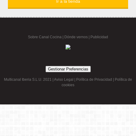
Ir a la tienda
Sobre Canal Cocina
|
Dónde vernos |
Publicidad
Gestionar Preferencias
Multicanal Iberia S.L.U. 2021 |
Aviso Legal
|
Política de Privacidad
|
Política de
cookies