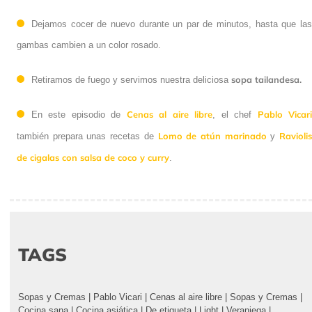
Dejamos cocer de nuevo durante un par de minutos, hasta que las
gambas cambien a un color rosado.
sopa tailandesa.
Retiramos de fuego y servimos nuestra deliciosa
Cenas al aire libre
Pablo Vicar
En este episodio de
, el chef
Lomo de atún marinado
Ravioli
también prepara unas recetas de
y
de cigalas con salsa de coco y curry
.
TAGS
Sopas y Cremas
|
Pablo Vicari
|
Cenas al aire libre
|
Sopas y Cremas
|
Cocina sana
|
Cocina asiática
|
De etiqueta
|
Light
|
Veraniega
|