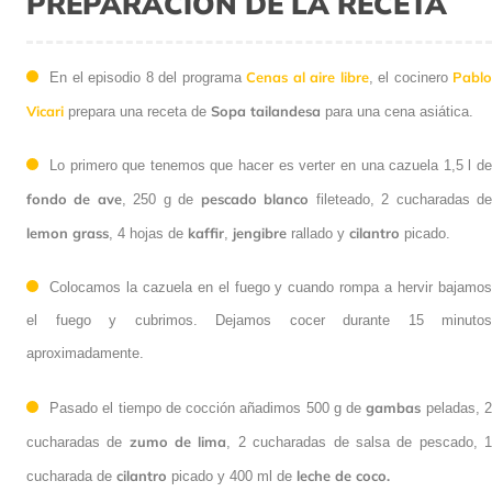
PREPARACIÓN DE LA RECETA
Cenas al aire libre
Pablo
En el episodio 8 del programa
, el cocinero
Vicari
Sopa tailandesa
prepara una receta de
para una cena asiática.
Lo primero que tenemos que hacer es verter en una cazuela 1,5 l de
fondo de ave
pescado blanco
, 250 g de
fileteado, 2 cucharadas d
lemon grass
kaffir
jengibre
cilantro
, 4 hojas de
,
rallado y
picado.
Colocamos la cazuela en el fuego y cuando rompa a hervir bajamos
el fuego y cubrimos. Dejamos cocer durante 15 minutos
aproximadamente.
gambas
Pasado el tiempo de cocción añadimos
500 g de
peladas,
zumo de lima
cucharadas de
, 2 cucharadas de salsa de pescado, 
cilantro
leche de coco.
cucharada de
picado y 400 ml de