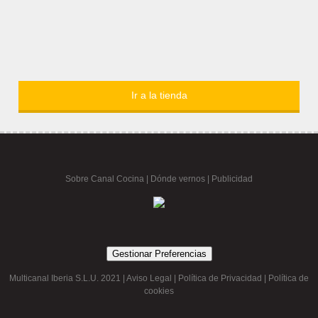
Ir a la tienda
Sobre Canal Cocina
|
Dónde vernos |
Publicidad
Gestionar Preferencias
Multicanal Iberia S.L.U. 2021 |
Aviso Legal
|
Política de Privacidad
|
Política de
cookies